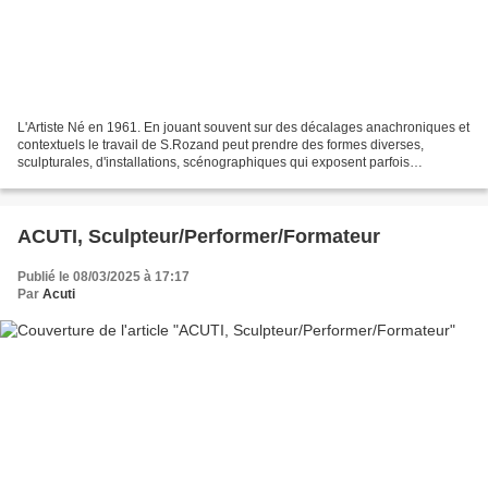
L'Artiste Né en 1961. En jouant souvent sur des décalages anachroniques et
contextuels le travail de S.Rozand peut prendre des formes diverses,
sculpturales, d'installations, scénographiques qui exposent parfois
l’insolence, le tabou, la réalité. Il puise...
ACUTI, Sculpteur/Performer/Formateur
Publié le 08/03/2025 à 17:17
Par
Acuti