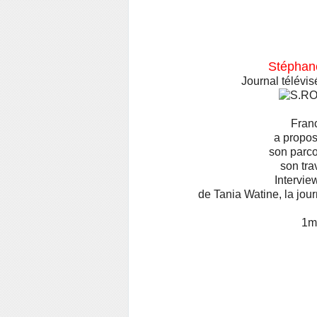
l
e
Stépha
Journal télévi
Franc
a propos
son parcou
son tra
Intervie
de Tania Watine, la jou
1mn