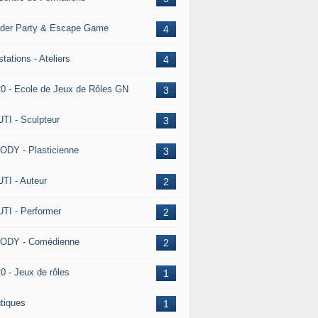
der Party & Escape Game
4
tations - Ateliers
4
0 - Ecole de Jeux de Rôles GN
3
TI - Sculpteur
3
DY - Plasticienne
3
TI - Auteur
2
TI - Performer
2
ODY - Comédienne
2
0 - Jeux de rôles
1
tiques
1