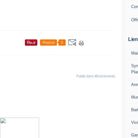
Con
Off
Lien
Repost
0
Mai
Syn
Pla
Publié dans
#Evénements
Ann
Mur
Bar
Viv
Gam