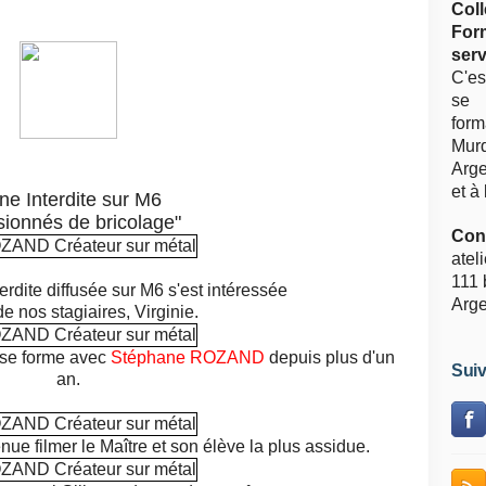
Col
For
serv
C'es
se 
for
Murd
Arge
et à 
ne Interdite sur M6
sionnés de bricolage"
Cont
atel
111 
erdite diffusée sur M6 s'est intéressée
Arge
de nos stagiaires, Virginie.
 se forme avec
Stéphane ROZAND
depuis plus d'un
Suiv
an.
e filmer le Maître et son élève la plus assidue.