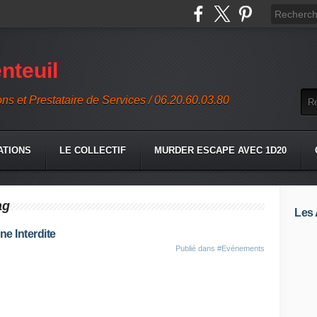
nteuil
ons et Prestataire de Services / 06.20.60.03.80
ATIONS
LE COLLECTIF
MURDER ESCAPE AVEC 1D20
ag
Les 
ne Interdite
Publié dans
#Evénements