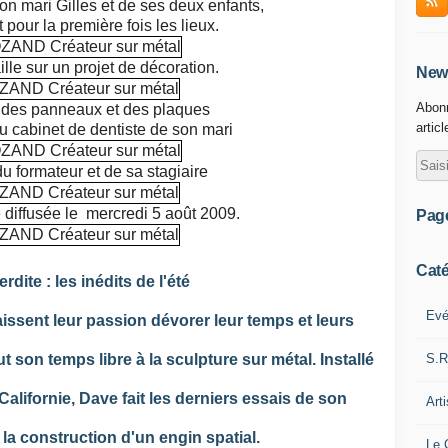
 mari Gilles et de ses deux enfants,
 pour la première fois les lieux.
ille sur un projet de décoration.
News
Abonn
e des panneaux et des plaques
artic
u cabinet de dentiste de son mari
u formateur et de sa stagiaire
 diffusée le mercredi 5 août 2009.
Pag
Caté
rdite : les inédits de l'été
Evé
aissent leur passion dévorer leur temps et leurs
S.R
 son temps libre à la sculpture sur métal. Installé
Californie, Dave fait les derniers essais de son
Art
: la construction d'un engin spatial.
Le 