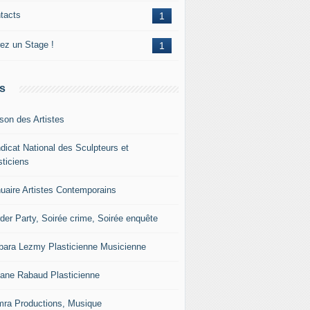
tacts
1
rez un Stage !
1
s
son des Artistes
dicat National des Sculpteurs et
sticiens
uaire Artistes Contemporains
der Party, Soirée crime, Soirée enquête
bara Lezmy Plasticienne Musicienne
iane Rabaud Plasticienne
ra Productions, Musique