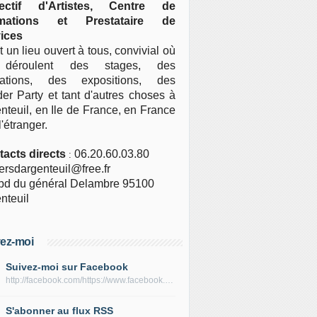
lectif d'Artistes, Centre de
mations et Prestataire de
ices
t un lieu ouvert à tous, convivial où
déroulent des stages, des
mations, des expositions, des
er Party et tant d'autres choses
à
nteuil
, en Ile de France, en France
l'étranger.
acts directs
06.20.60.03.80
:
iersdargenteuil@free.fr
bd du général Delambre 95100
nteuil
ez-moi
Suivez-moi sur Facebook
http://facebook.com/https://www.facebook.com/lesateliersdargenteuil
S'abonner au flux RSS