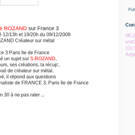
Pub
Cont
ne ROZAND
sur France 3
sé 12/13h et 19/20h du 09/12/2008
06.2
und2
111 
e 3 Paris Ile de France
Arge
é un sujet sur
S.ROZAND
,
rs, ses créations, la récup',
vail de créateur sur métal.
wé, il répond aux questions
rnaliste de FRANCE 3, Paris Ile de France
 30 à ne pas rater ...