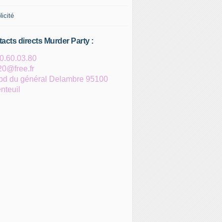
licité
acts directs Murder Party :
0.60.03.80
0@free.fr
bd du général Delambre
95100
nteuil