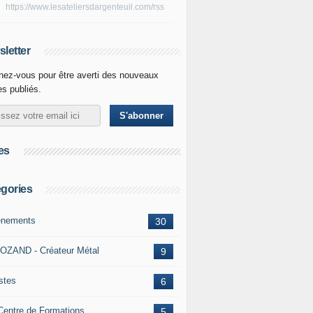
https://www.lesateliersdargenteuil.com/rss
letter
ez-vous pour être averti des nouveaux
les publiés.
es
gories
nements
30
OZAND - Créateur Métal
9
istes
6
Centre de Formations
5