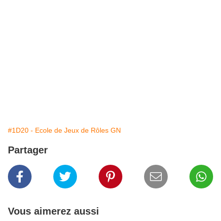
stage soudure stage soudure paris stage soudure île de France soirée enquête
soirée crime soirée meurtre restaurant événementiel diner spectacle 1D20 la
première école de jeux de rôles grandeur nature location espace costumes
maquillage costumier maquilleur FX art dramatique masque école de cinéma
écoule de costume école de spectacle spectacle ludique et interactif troupe
1D20 escape game jeu d’évasion incentive team building organisme de
formation datadock data dock stage formation OPCA Agephos
Centre de formation organisme de formation gamemaster formation game
master
#1D20 - Ecole de Jeux de Rôles GN
Partager
Vous aimerez aussi